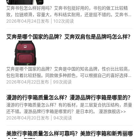
艾奔书包怎么样好用吗？艾奔书包挺好用的，书包的做工比较精
致，拉链顺滑，容量大，布料结实耐用，还是挺不错的。艾奔书包
是名牌吗？是的，艾奔是国外的一个书包品牌，在欧美比较受欢
2026年04月24日发布 | 102次阅读
迎。 1....
艾奔是哪个国家的品牌？艾奔双肩包是品牌吗怎么样？
艾奔是哪个国家的品牌？艾奔是中国的知名品牌，性价比比较高，
包包背着比较舒服。同款做多种颜色，可以根据自己的喜好选择。
艾奔双肩包是品牌吗怎么样？艾奔双肩包是品牌，设计比较独特。
2026年04月22日发布 | 99次阅读
1....
漫游的行李箱质量怎么样？漫游品牌行李箱是哪里的？
漫游的行李箱质量怎么样？有的板材，是三层复合抗压结构，质量
还不错。漫游品牌行李箱是哪里的？是日本的。 漫游旗舰店>>
2026年04月20日发布 | 94次阅读
美旅行李箱质量怎么样可靠吗？美旅行李箱和新秀丽哪