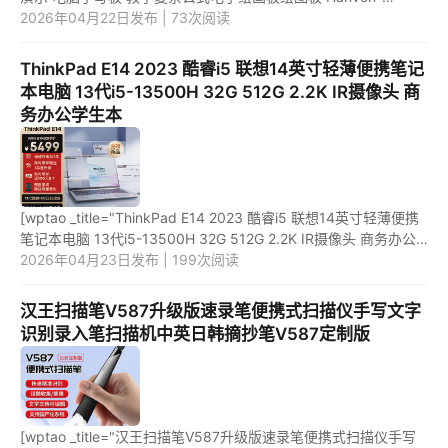
price="949" url="https://item.jd.com/100040774427.html"
2026年04月22日发布 | 73次阅读
_url="http...
ThinkPad E14 2023 酷睿i5 联想14英寸轻薄便携笔记
本电脑 13代i5-13500H 32G 512G 2.2K IR摄像头 商
务办公学生本
[wptao _title="ThinkPad E14 2023 酷睿i5 联想14英寸轻薄便携
笔记本电脑 13代i5-13500H 32G 512G 2.2K IR摄像头 商务办公
学生本" price="6199"
2026年04月23日发布 | 199次阅读
url="https://item.jd.com/100067424429.html" ...
汉王扫描笔V587升级版速录笔便携式扫描仪手写文字
识别录入笔扫描机中英日韩摘抄笔V587定制版
[wptao _title="汉王扫描笔V587升级版速录笔便携式扫描仪手写