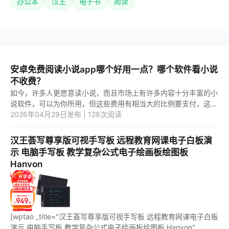
办公本
汉王
电子书
阅读
安卓免费阅读小说app哪个好用一点？哪个软件看小说
不收费？
如今，许多人更愿意读小说，而且市场上有许多内容十分丰富的小
说软件，可以为你所用，但这些费用有相当大的比例要支付，这让
囊中羞涩的伙伴们更加棘手。现在带你了解一下哪一款小说软件能
2026年04月29日发布 | 128次阅读
免费...
汉王荟写尊享版可视手写板 远程教育网课电子白板演
示 电脑手写板 教学复杂公式电子绘画板绘图板
Hanvon
[wptao _title="汉王荟写尊享版可视手写板 远程教育网课电子白板
演示 电脑手写板 教学复杂公式电子绘画板绘图板 Hanvon"