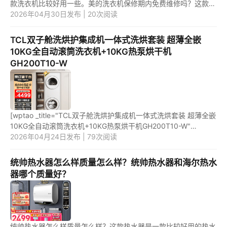
款洗衣机比较好用一些。美的洗衣机保修期内免费维修吗？这款洗
衣机在保修期内是免费维修的，保修期一般是365天。 1.美的洗衣
2026年04月30日发布 | 20次阅读
机和...
TCL双子舱洗烘护集成机一体式洗烘套装 超薄全嵌
10KG全自动滚筒洗衣机+10KG热泵烘干机
GH200T10-W
[wptao _title="TCL双子舱洗烘护集成机一体式洗烘套装 超薄全嵌
10KG全自动滚筒洗衣机+10KG热泵烘干机GH200T10-W"
price="5999" url="https://item.jd.com/100069014789.html"
2026年04月24日发布 | 79次阅读
_url="https://u...
统帅热水器怎么样质量怎么样？统帅热水器和海尔热水
器哪个质量好？
统帅热水器怎么样质量怎么样？这款热水器是一款比较好用的热水