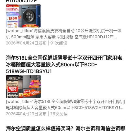
HD100DJ12F
[wptao _title="海信滚筒洗衣机全自动 10公斤洗衣机烘干机一体
机 500mm超薄 家用大容量 以旧换新 空气洗HD100DJ12F"
price="1899" url="https://item.jd.com/100062705690.html"
2026年04月24日发布 | 91次阅读
_url="https:/...
海尔518L全空间保鲜超薄零嵌十字双开四开门家用电
冰箱除菌超大容量嵌入式60cm以下BCD-
518WGHTD1BSYU1
[wptao _title="海尔518L全空间保鲜超薄零嵌十字双开四开门家用
电冰箱除菌超大容量嵌入式60cm以下BCD-518WGHTD1BSYU1"
price="8599" url="https://item.jd.com/100062209749.html"
2026年04月23日发布 | 76次阅读
_url="https...
海尔空调质量怎么样值得买吗？海尔空调和海信空调哪