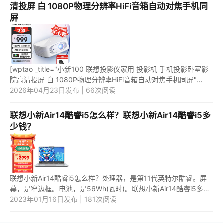
清投屏 白 1080P物理分辨率HiFi音箱自动对焦手机同
屏
[wptao _title="小新100 联想投影仪家用 投影机 手机投影卧室影
院高清投屏 白 1080P物理分辨率HiFi音箱自动对焦手机同屏"
price="1129" url="https://item.jd.com/100065205897.html"
2026年04月23日发布 | 66次阅读
_url="ht...
联想小新Air14酷睿i5怎么样？联想小新Air14酷睿i5多
少钱？
联想小新Air14酷睿i5怎么样？处理器，是第11代英特尔酷睿。屏
幕，是窄边框。电池，是56Wh(瓦时)。联想小新Air14酷睿i5多少
钱？售价，是3999.9元。 [wptao _title="联想笔记本电脑 小新
2023年01月16日发布 | 181次阅读
Air14...