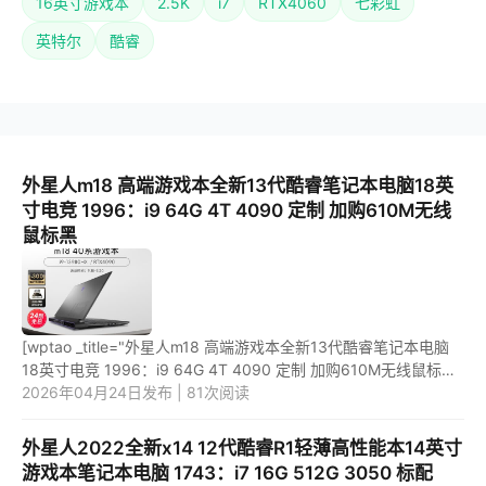
16英寸游戏本
2.5K
i7
RTX4060
七彩虹
英特尔
酷睿
外星人m18 高端游戏本全新13代酷睿笔记本电脑18英
寸电竞 1996：i9 64G 4T 4090 定制 加购610M无线
鼠标黑
[wptao _title="外星人m18 高端游戏本全新13代酷睿笔记本电脑
18英寸电竞 1996：i9 64G 4T 4090 定制 加购610M无线鼠标黑"
price="52698"
2026年04月24日发布 | 81次阅读
url="https://item.jd.com/10084190306413.html" _url=...
外星人2022全新x14 12代酷睿R1轻薄高性能本14英寸
游戏本笔记本电脑 1743：i7 16G 512G 3050 标配