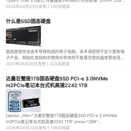
Type-c USB 3.2接口 传输速度540MB/s 时尚轻薄" price="229"
url="https://item.jd.com/100061038256.html"
2026年04月23日发布 | 135次阅读
_url="https://union-cli...
什么是SSD固态硬盘
固态是指完全由半导体构成的电子电路。该术语初用于定义那些电
子产品，例如在其结构中使用半导体而不是真空管的晶体管收音
机。 今天的大多数电子产品都是围绕半导体和芯片构建的。固态
2021年05月29日发布 | 203次阅读
硬盘 ...
达墨巨蟹座1TB固态硬盘SSD PCI-e 3.0NVMe
m2PCIe笔记本台式机高速2242 1TB
[wptao _title="达墨巨蟹座1TB固态硬盘SSD PCI-e 3.0NVMe
m2PCIe笔记本台式机高速2242 1TB" price="289"
url="https://item.jd.com/10085626281226.html"
2026年04月23日发布 | 138次阅读