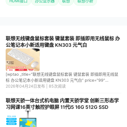
HDMI接口
办公显示器
联想
联想小新
联想无线键盘鼠标套装 键鼠套装 即插即用无线鼠标 办
公笔记本小新适用键盘 KN303 元气白
[wptao _title="联想无线键盘鼠标套装 键鼠套装 即插即用无线鼠
标 办公笔记本小新适用键盘 KN303 元气白" price="99"
url="https://item.jd.com/100068318319.html"
2026年04月24日发布 | 85次阅读
_url="https://union-click...
联想天骄一体台式机电脑 内置天骄学堂 创新三形态学
习网课16英寸触控护眼屏 11代i5 16G 512G SSD