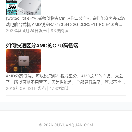
[wptao _title="机械师创物者Mini迷你口袋主机 高性能商务办公游
戏电脑台式机 AMD锐龙R7-7735H 32G DDR5+1T PCIE4.0高速
固态" price="2999"
2026年04月24日发布 | 83次阅读
url="https://item.jd.com/10073912454979.html" _u...
如何快速区分AMD的CPU高低端
AMD分高低端，可以说只能在锐龙里分，AMD之前的产品，太差
了，所以可以不用管了，因为性能差，全部算低端了，所以不需要
去区分。而真正区分AMD处理器高低端之分的只有锐龙。 1、锐龙
2019年09月21日发布 | 173次阅读
一...
© 2026 OUYUANQUAN.COM