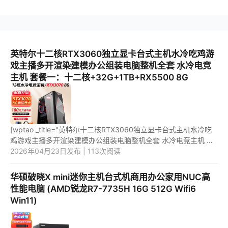
英特尔十二核RTX3060独立显卡台式主机水冷吃鸡游
戏主播多开渲染建模办公组装电脑整机全套 水冷电竞
主机 套餐一：十二核+32G+1TB+RX5500 8G
[wptao _title="英特尔十二核RTX3060独立显卡台式主机水冷吃
鸡游戏主播多开渲染建模办公组装电脑整机全套 水冷电竞主机 套
餐一：十二核+32G+1TB+RX5500 8G" price="2799"
2026年04月23日发布 | 113次阅读
url="https://item.jd...
华硕破晓X mini迷你主机台式机商用办公家用NUC高
性能电脑 (AMD锐龙R7-7735H 16G 512G Wifi6
Win11)