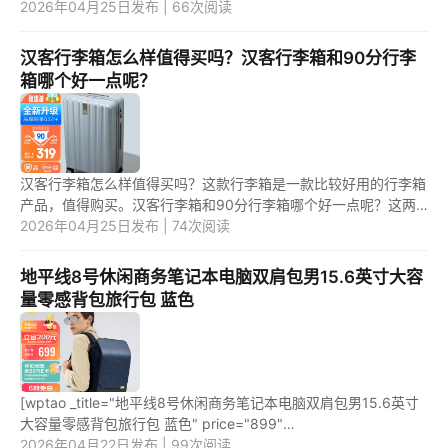
要好一点，晴熙电脑包比较厚实，知名度较高，质量有保障。 1.绯
2026年04月25日发布 | 66次阅读
狐...
汉客行李箱怎么样值得买吗？汉客行李箱和90分行李
箱哪个好一点呢？
汉客行李箱怎么样值得买吗？这款行李箱是一款比较好用的行李箱
产品，值得购买。汉客行李箱和90分行李箱哪个好一点呢？这两
款行李箱产品中，应该是第一款行李箱更好用一些。 1.汉客行李箱
2026年04月25日发布 | 74次阅读
怎么...
地平线8号休闲商务笔记本电脑双肩包男15.6英寸大容
量零感背包旅行包 蓝色
[wptao _title="地平线8号休闲商务笔记本电脑双肩包男15.6英寸
大容量零感背包旅行包 蓝色" price="899"
url="https://item.jd.com/100011556259.html"
2026年04月22日发布 | 99次阅读