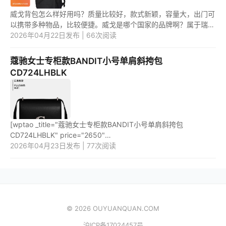
威戈背包怎么样好用吗？质量比较好，款式新颖，容量大，出门可
以携带多种物品，比较便捷。威戈是哪个国家的品牌啊？属于瑞士
的牌子，知名度较高。 1.威戈背包怎么样好用吗？ 威戈背包质量
2026年04月22日发布 | 66次阅读
较...
蔻驰女士专柜款BANDIT小号单肩斜挎包
CD724LHBLK
[wptao _title="蔻驰女士专柜款BANDIT小号单肩斜挎包
CD724LHBLK" price="2650"
url="https://item.jd.com/100063983449.html"
2026年04月23日发布 | 77次阅读
_url="https://union-click.jd.com/jdc?
e=&p=JF8BAQMJK1olXDY...
© 2026 OUYUANQUAN.COM
沪ICP备17024457号