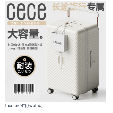
theme=”4″][/wptao]