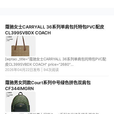
蔻驰女士CARRYALL 36系列单肩包托特包PVC配皮
CL399SVBDX COACH
[wptao _title="蔻驰女士CARRYALL 36系列单肩包托特包PVC配
皮CL399SVBDX COACH" price="2680"
url="https://item.jd.com/100061788718.html"
2026年04月22日发布 | 94次阅读
_url="https://union-click.jd.com/jdc?e=&p=J...
蔻驰男女同款Court系列中号绿色拼色双肩包
CF344IMGRN