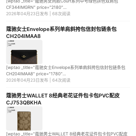
[wptao _title="蔻驰男女同款Court系列中号绿色拼色双肩包
CF344IMGRN" price="2180"
url="https://item.jd.com/100063292397.html"
2026年04月23日发布 | 68次阅读
_url="https://union-click.jd.com/jdc?e=&p=JF8BAQMJK1...
蔻驰女士Envelope系列单肩斜挎包信封包链条包
CH204IMAA8
[wptao _title="蔻驰女士Envelope系列单肩斜挎包信封包链条包
CH204IMAA8" price="1780"
url="https://item.jd.com/100059245246.html"
2026年04月23日发布 | 64次阅读
_url="https://union-click.jd.com/jdc?e=&p=JF8BAQM...
蔻驰男士WALLET 8经典老花证件包卡包PVC配皮
CJ753QBKHA
[wptao _title="蔻驰男士WALLET 8经典老花证件包卡包PVC配皮