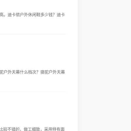
高。迪卡侬户外休闲鞋多少钱？迪卡
驼户外天幕什么档次？骆驼户外天幕
是比较不错的，做工细致，采用特有面