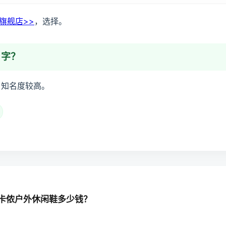
旗舰店>>
，选择。
名字？
，知名度较高。
卡侬户外休闲鞋多少钱？