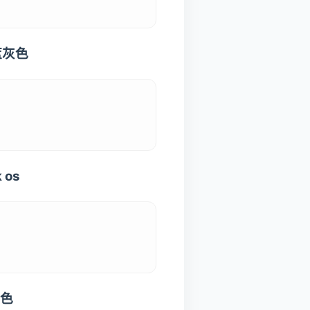
蓝灰色
os
黑色