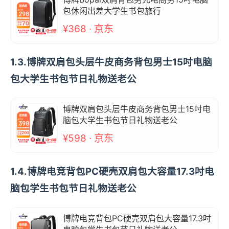
包休闲出差大学生书包旅行
¥368 · 京东
1.3.博牌双肩包头层牛皮商务背包男士15吋电脑
包大学生书包节日礼物送老公
博牌双肩包头层牛皮商务背包男士15吋电
脑包大学生书包节日礼物送老公
¥598 · 京东
1.4.博牌电竞背包PC硬壳双肩包大容量17.3吋电
脑包学生书包节日礼物送老公
博牌电竞背包PC硬壳双肩包大容量17.3吋