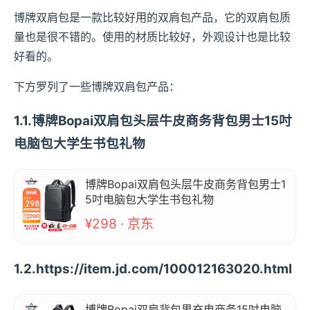
博牌双肩包是一款比较好用的双肩包产品，它的双肩包质
量也是很不错的。使用的材质比较好，外观设计也是比较
好看的。
下方罗列了一些博牌双肩包产品：
1.1.博牌Bopai双肩包头层牛皮商务背包男士15吋
电脑包大学生书包礼物
博牌Bopai双肩包头层牛皮商务背包男士1
5吋电脑包大学生书包礼物
¥298 · 京东
1.2.https://item.jd.com/100012163020.html
博牌Bopai双肩背包男充电商务15吋电脑