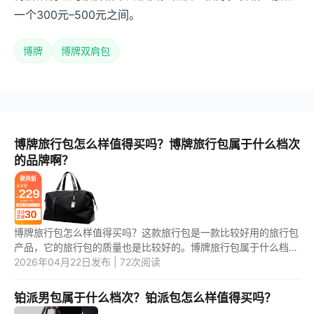
一个300元–500元之间。
博牌
博牌双肩包
博牌旅行包怎么样值得买吗？博牌旅行包属于什么档次
的品牌啊？
博牌旅行包怎么样值得买吗？这款旅行包是一款比较好用的旅行包
产品，它的旅行包的质量也是比较好的。博牌旅行包属于什么档次
的品牌啊？这款旅行包是属于中高端档次的旅行包产品。 1.博牌旅
2026年04月22日发布 | 72次阅读
行...
铂派男包属于什么档次？铂派包怎么样值得买吗？