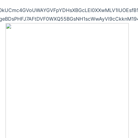
kUCmc4GVoUWAYGVFpYDHsXBGcLEl0XXwMLV1lUOEsfB1_
geBDsPHFJ7AFtDVF0WXQ55BGsNH1scWwAyVl9cCkknM194