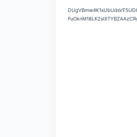
DUgVBmw4K1sUbUdsVF5UD0
FuOknM18LK2slXTYBZAAzCR