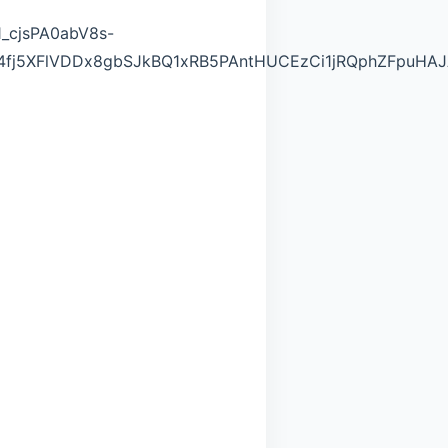
cjsPA0abV8s-
fj5XFlVDDx8gbSJkBQ1xRB5PAntHUCEzCi1jRQphZFpuHA