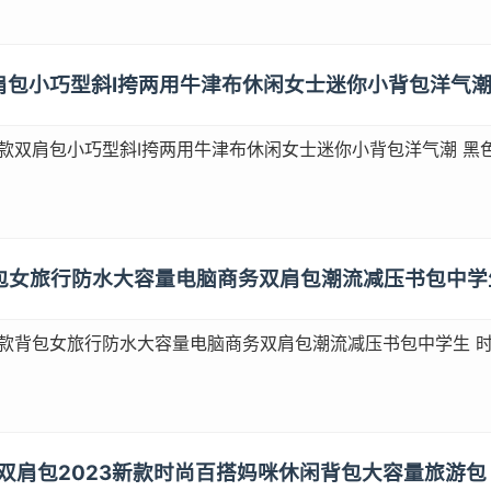
款双肩包小巧型斜I挎两用牛津布休闲女士迷你小背包洋气潮
新款双肩包小巧型斜I挎两用牛津布休闲女士迷你小背包洋气潮 黑
款背包女旅行防水大容量电脑商务双肩包潮流减压书包中学生 
新款背包女旅行防水大容量电脑商务双肩包潮流减压书包中学生 时尚
包双肩包2023新款时尚百搭妈咪休闲背包大容量旅游包