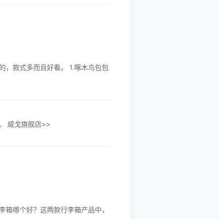
，款式多而且好看。 1.啄木鸟包包
威戈拉杆箱是什么档次？可能属于中端档次。威戈拉杆箱怎么样？有的是ABS材质，耐用也耐磨，售价两三百。 威戈旗舰店>>
李箱哪个好？这两款行李箱产品中，