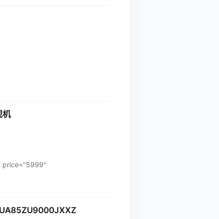
视机
rice="5999"
A85ZU9000JXXZ