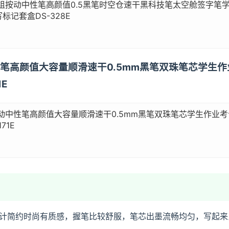
组按动中性笔高颜值0.5黑笔时空仓速干黑科技笔太空舱签字笔
标记套盒DS-328E
中性笔高颜值大容量顺滑速干0.5mm黑笔双珠笔芯学生
E
动中性笔高颜值大容量顺滑速干0.5mm黑笔双珠笔芯学生作业考
71E
计简约时尚有质感，握笔比较舒服，笔芯出墨流畅均匀，写起来