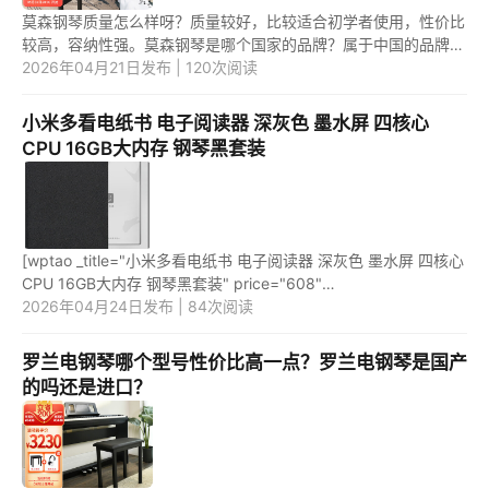
莫森钢琴质量怎么样呀？质量较好，比较适合初学者使用，性价比
较高，容纳性强。莫森钢琴是哪个国家的品牌？属于中国的品牌。
1.莫森钢琴质量怎么样呀？ 莫森钢琴质量比较好，比较贴合生活
2026年04月21日发布 | 120次阅读
实...
小米多看电纸书 电子阅读器 深灰色 墨水屏 四核心
CPU 16GB大内存 钢琴黑套装
[wptao _title="小米多看电纸书 电子阅读器 深灰色 墨水屏 四核心
CPU 16GB大内存 钢琴黑套装" price="608"
url="https://item.jd.com/100006227069.html"
2026年04月24日发布 | 84次阅读
_url="https://union-click.jd.com/jd...
罗兰电钢琴哪个型号性价比高一点？罗兰电钢琴是国产
的吗还是进口？