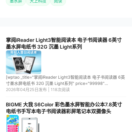
墨水屏
大上科技
阅读
掌阅iReader Light3智能阅读本 电子书阅读器 6英寸
墨水屏电纸书 32G 沉墨 Light系列
[wptao _title="掌阅iReader Light3智能阅读本 电子书阅读器 6英
寸墨水屏电纸书 32G 沉墨 Light系列" price="99998"
url="https://item.jd.com/100068968408.html"
2026年04月25日发布 | 118次阅读
_url="https://union-click....
BIGME 大我 S6Color 彩色墨水屏智能办公本7.8英寸
电纸书手写本电子书阅读器彩屏笔记本双摄像头