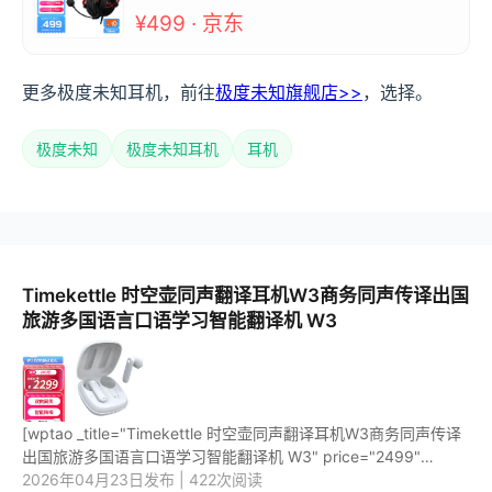
道灵音声卡降噪麦克风 黑红
¥499 · 京东
更多极度未知耳机，前往
极度未知旗舰店>>
，选择。
极度未知
极度未知耳机
耳机
Timekettle 时空壶同声翻译耳机W3商务同声传译出国
旅游多国语言口语学习智能翻译机 W3
[wptao _title="Timekettle 时空壶同声翻译耳机W3商务同声传译
出国旅游多国语言口语学习智能翻译机 W3" price="2499"
url="https://item.jd.com/10031776439622.html"
2026年04月23日发布 | 422次阅读