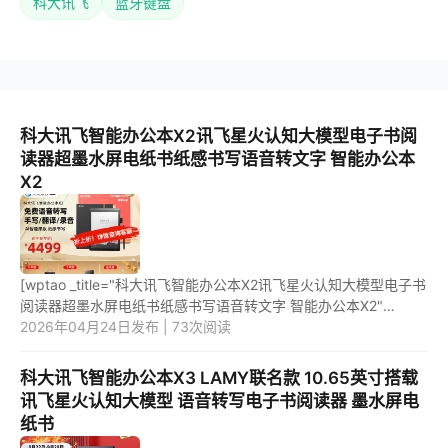
科大讯飞
蓝牙键盘
科大讯飞智能办公本X2讯飞星火认知大模型电子书阅
读器超墨水屏电纸书纸感书写语音转文字 智能办公本
X2
[wptao _title="科大讯飞智能办公本X2讯飞星火认知大模型电子书
阅读器超墨水屏电纸书纸感书写语音转文字 智能办公本X2"
price="5699" url="https://item.jd.com/10051297187760.html"
2026年04月24日发布 | 73次阅读
_url="ht...
科大讯飞智能办公本X3 LAMY联名款 10.65英寸搭载
讯飞星火认知大模型 语音转写电子书阅读器 墨水屏电
纸书