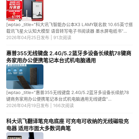
[wptao _title="科大讯飞智能办公本X3 LAMY联名款 10.65英寸搭
载讯飞星火认知大模型 语音转写电子书阅读器 墨水屏电纸书"
price="6299" url="https://item.jd.com/100067139590.html"
2026年04月25日发布 | 91次阅读
_url="ht...
惠普355无线键盘 2.4G/5.2蓝牙多设备长续航78键商
务家用办公便携笔记本台式机电脑通用
[wptao _title="惠普355无线键盘 2.4G/5.2蓝牙多设备长续航78
键商务家用办公便携笔记本台式机电脑通用无线键盘"
price="159" url="https://item.jd.com/100045017984.html"
2026年04月19日发布 | 166次阅读
_url="https://unio...
科大讯飞翻译笔充电底座 可充电可收纳的无线磁吸充
电器 适用市面大多数词典笔