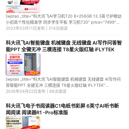
[wptao _title="科大讯飞AI学习机T20 8+256GB 13.3英寸护眼幼
小初高个性化精准学 同步学生平板 学习机T20" price="7499"
url="https://item.jd.com/10069789117331.html"
2023年03月11日发布 | 214次阅读
_url="https://union-...
科大讯飞AI智能键盘 机械键盘 无线键盘 AI写作问答智
能PPT 全键无冲 三模连接 T8星火版红轴 iFLYTEK
[wptao _title="科大讯飞AI智能键盘 机械键盘 无线键盘 AI写作问
答智能PPT 全键无冲 三模连接 T8星火版红轴 iFLYTEK"
price="899" url="https://item.jd.com/100064822754.html"
2026年04月22日发布 | 88次阅读
_url="https:/...
科大讯飞电子书阅读器C1电纸书彩屏 6英寸AI听书新
闻阅读 阅读器R1 -Pro标准版