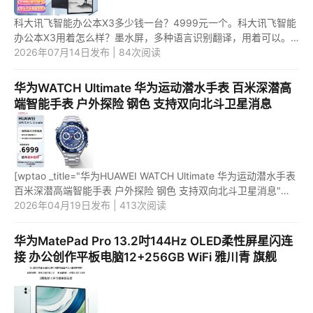
科大讯飞智能办公本X3多少钱一台？4999元一个。科大讯飞智能
办公本X3用着怎么样？墨水屏，多种语言识别翻译，用着可以。
1.科大讯飞智能办公本X3多少钱一台？ 科大讯飞智能办公本X3，
2026年07月14日发布 | 84次阅读
现在是4...
华为WATCH Ultimate 华为运动潜水手表 百米深潜高
端智能手表 户外探险 钢色 支持双向北斗卫星消息
[wptao _title="华为HUAWEI WATCH Ultimate 华为运动潜水手表
百米深潜高端智能手表 户外探险 钢色 支持双向北斗卫星消息"
price="6999" url="https://item.jd.com/100047087518.html"
2026年04月19日发布 | 413次阅读
_url="h...
华为MatePad Pro 13.2吋144Hz OLED柔性屏星闪连
接 办公创作平板电脑12+256GB WiFi 雅川青 旗舰