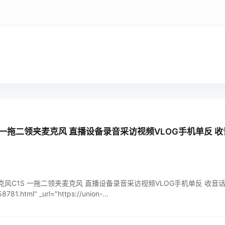
 一拖二领夹麦克风 直播设备录音采访视频VLOG手机单反 
线麦克风C1S 一拖二领夹麦克风 直播设备录音采访视频VLOG手机单反 收音话筒 " 
781.html" _url="https://union-...