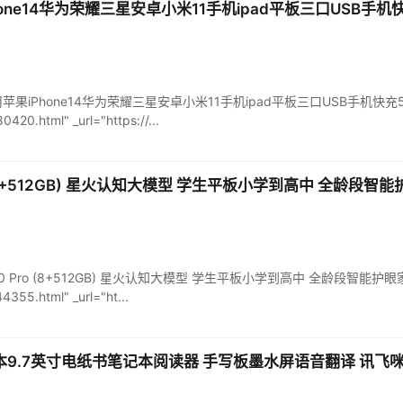
one14华为荣耀三星安卓小米11手机ipad平板三口USB手机
器 通用苹果iPhone14华为荣耀三星安卓小米11手机ipad平板三口USB手机快充5V2
420.html" _url="https://...
(8+512GB) 星火认知大模型 学生平板小学到高中 全龄段智能
机T20 Pro (8+512GB) 星火认知大模型 学生平板小学到高中 全龄段智能护眼家教机
4355.html" _url="ht...
本9.7英寸电纸书笔记本阅读器 手写板墨水屏语音翻译 讯飞咪