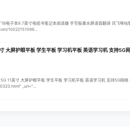
能办公本T1B电子本9.7英寸电纸书笔记本阅读器 手写板墨水屏语音翻译 讯飞咪咕
d.com/10022151096...
1英寸 大屏护眼平板 学生平板 学习机平板 英语学习机 支持5G网络
机X3 5G 11英寸 大屏护眼平板 学生平板 学习机平板 英语学习机 支持5G网络 扩展内
323.html" _url="...