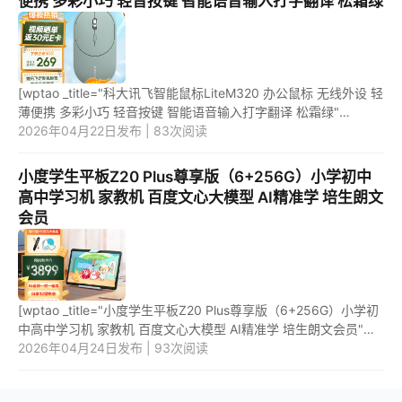
便携 多彩小巧 轻音按键 智能语音输入打字翻译 松霜绿
[wptao _title="科大讯飞智能鼠标LiteM320 办公鼠标 无线外设 轻
薄便携 多彩小巧 轻音按键 智能语音输入打字翻译 松霜绿"
price="299" url="https://item.jd.com/100017921684.html"
2026年04月22日发布 | 83次阅读
_url="htt...
小度学生平板Z20 Plus尊享版（6+256G）小学初中
高中学习机 家教机 百度文心大模型 AI精准学 培生朗文
会员
[wptao _title="小度学生平板Z20 Plus尊享版（6+256G）小学初
中高中学习机 家教机 百度文心大模型 AI精准学 培生朗文会员"
price="4099" url="https://item.jd.com/100058037196.html"
2026年04月24日发布 | 93次阅读
_url="h...