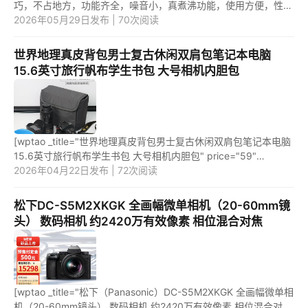
巧，不占地方，功能齐全，噪音小，真煮沸功能，使用方便，性价
比高。一刻间辅食机好还是普利顿好？这两个品牌的辅食机相比
2026年05月29日发布 | 70次阅读
较，普利...
世界地理真皮背包男士复古休闲双肩包笔记本电脑
15.6英寸旅行帆布学生书包 大号相机内胆包
[wptao _title="世界地理真皮背包男士复古休闲双肩包笔记本电脑
15.6英寸旅行帆布学生书包 大号相机内胆包" price="59"
url="https://item.jd.com/10025880062804.html"
2026年04月22日发布 | 72次阅读
_url="https://union-cl...
松下DC-S5M2XKGK 全画幅微单相机（20-60mm镜
头） 数码相机 约2420万有效像素 相位混合对焦
[wptao _title="松下（Panasonic）DC-S5M2XKGK 全画幅微单相
机（20-60mm镜头） 数码相机 约2420万有效像素 相位混合对