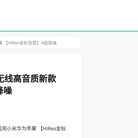
【HiRes金标音质】A级降噪
无线高音质新款
降噪
小米华为苹果 【HiRes金标