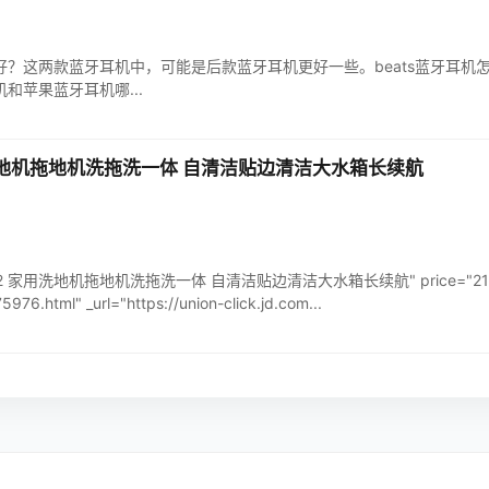
个好？这两款蓝牙耳机中，可能是后款蓝牙耳机更好一些。beats蓝牙耳
机和苹果蓝牙耳机哪...
洗地机拖地机洗拖洗一体 自清洁贴边清洁大水箱长续航
洗地机2 家用洗地机拖地机洗拖洗一体 自清洁贴边清洁大水箱长续航" price="21
976.html" _url="https://union-click.jd.com...