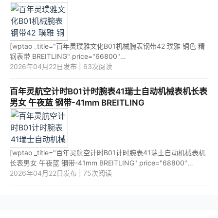
[wptao _title="百年灵璞雅文化B01机械腕表钢带42 璞雅 铜色 精
钢表带 BREITLING" price="66800"
url="https://item.jd.com/10074225066905.html"
2026年04月22日发布 | 63次阅读
_url="https://union-click.jd.com/jdc?e=&am...
百年灵航空计时B01计时腕表41瑞士自动机械表机长表
男女 午夜蓝 钢带-41mm BREITLING
[wptao _title="百年灵航空计时B01计时腕表41瑞士自动机械表机
长表男女 午夜蓝 钢带-41mm BREITLING" price="68800"
url="https://item.jd.com/10082922417870.html"
2026年04月22日发布 | 75次阅读
_url="https://union-clic...