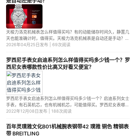
是自动还是手动？
天梭力洛克机械表怎么样值得买吗？有的动能储存时间久，静置几
天也能准确计时，值得买。天梭力洛克机械表是自动还是手动？是
自动的。 1.天梭力洛克机械表怎么样值得买吗？ 有的天梭力洛克
2026年04月25日发布 | 69次阅读
机...
罗西尼手表女启迪系列怎么样值得买吗多少钱一个？罗
西尼女表哪款性价比高又好看又便宜？
罗西尼手表女启迪系列怎么样值得买吗多少钱一个？启迪系列女士
手表，有石英机芯，也有机械机芯，可能值得买。罗西尼女表哪款
性价比高又好看又便宜？CHIC系列石英手表，500多，是玫瑰金
2022年12月08日发布 | 188次阅读
编织表带...
百年灵璞雅文化B01机械腕表钢带42 璞雅 铜色 精钢表
带 BREITLING