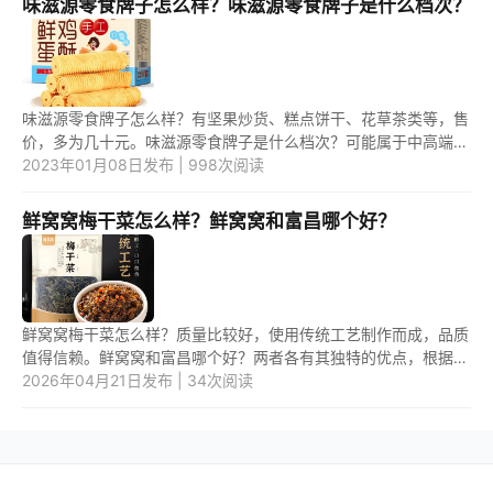
味滋源零食牌子怎么样？味滋源零食牌子是什么档次？
味滋源零食牌子怎么样？有坚果炒货、糕点饼干、花草茶类等，售
价，多为几十元。味滋源零食牌子是什么档次？可能属于中高端。
2013年成立，是食品电商前十名。 1.味滋源零食牌子怎么样？ 味
2023年01月08日发布 | 998次阅读
滋...
鲜窝窝梅干菜怎么样？鲜窝窝和富昌哪个好？
鲜窝窝梅干菜怎么样？质量比较好，使用传统工艺制作而成，品质
值得信赖。鲜窝窝和富昌哪个好？两者各有其独特的优点，根据个
人爱好进行选择即可。 1.鲜窝窝梅干菜怎么样？ 鲜窝窝梅干菜口
2026年04月21日发布 | 34次阅读
感...