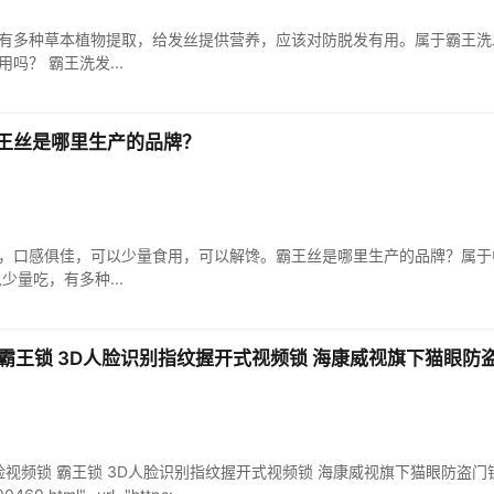
有多种草本植物提取，给发丝提供营养，应该对防脱发有用。属于霸王洗
吗？ 霸王洗发...
王丝是哪里生产的品牌？
，口感俱佳，可以少量食用，可以解馋。霸王丝是哪里生产的品牌？属于中
量吃，有多种...
锁 霸王锁 3D人脸识别指纹握开式视频锁 海康威视旗下猫眼
FV智能人脸视频锁 霸王锁 3D人脸识别指纹握开式视频锁 海康威视旗下猫眼防盗门锁电子