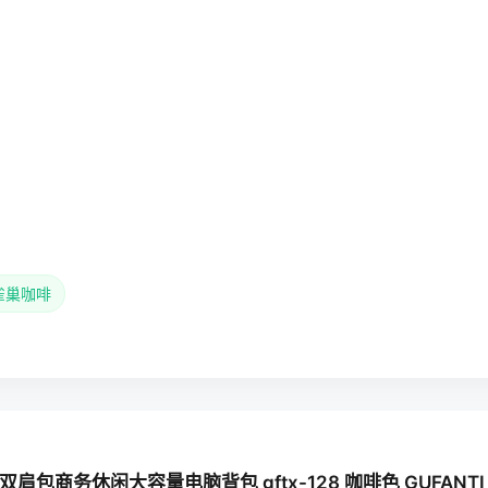
雀巢咖啡
包商务休闲大容量电脑背包 gftx-128 咖啡色 GUFANTI