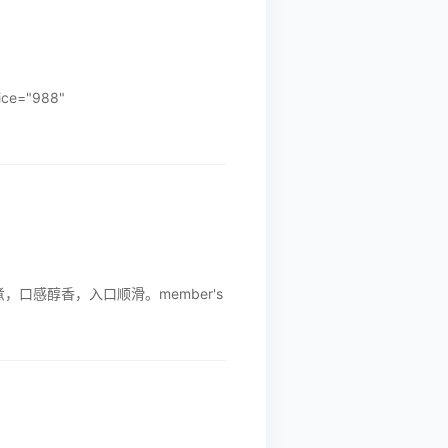
e="988"
，口感醇香，入口顺滑。member's