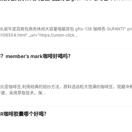
复古头层牛皮双肩包商务休闲大容量电脑背包 gftx-128 咖啡色 GUFANTI" pric
06554.html" _url="https://union-click...
样？member’s mark咖啡好喝吗？
样？哥伦比亚咖啡豆,利用经典的焙炒方法，原料选自粒大饱满的咖啡豆，现磨冲煮
便，采用萃取技术，保...
OR咖啡胶囊哪个好喝？