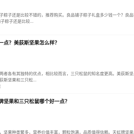
子粽子还是比较不错的，推荐购买。良品铺子粽子礼盒多少钱一个？良品铺
粽子还是比较...
一点？美荻斯坚果怎么样？
两者各有其独特的优点，相比较而言，三只松鼠的知名度更高。美荻斯坚
荻斯坚果和三只松...
读
牌坚果和三只松鼠哪个好一点？
，坚果种类繁多，营养价值丰富，颗粒饱满，品质值得信赖。天虹牌坚果