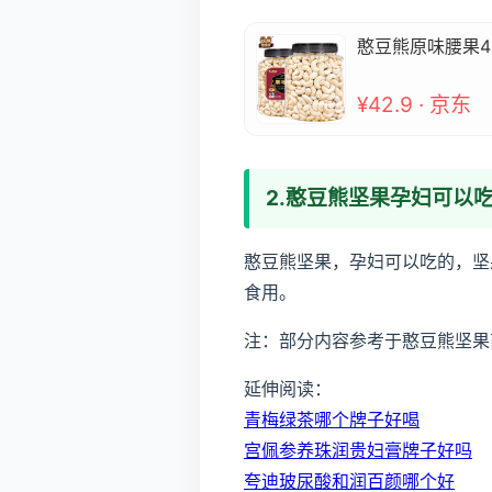
憨豆熊原味腰果4
¥42.9 · 京东
2.憨豆熊坚果孕妇可以
憨豆熊坚果，孕妇可以吃的，坚
食用。
注：部分内容参考于憨豆熊坚果
延伸阅读：
青梅绿茶哪个牌子好喝
宫佩参养珠润贵妇膏牌子好吗
夸迪玻尿酸和润百颜哪个好