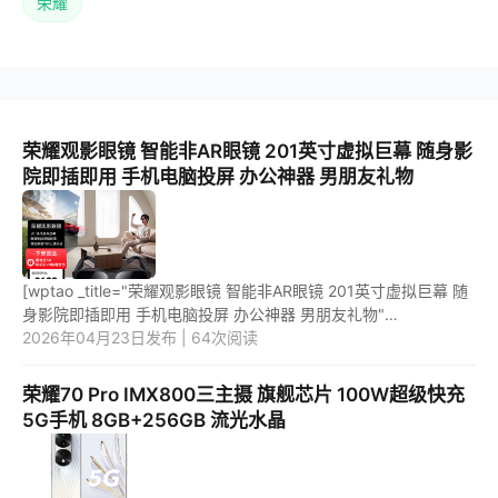
荣耀
荣耀观影眼镜 智能非AR眼镜 201英寸虚拟巨幕 随身影
院即插即用 手机电脑投屏 办公神器 男朋友礼物
[wptao _title="荣耀观影眼镜 智能非AR眼镜 201英寸虚拟巨幕 随
身影院即插即用 手机电脑投屏 办公神器 男朋友礼物"
price="2199" url="https://item.jd.com/100045054132.html"
2026年04月23日发布 | 64次阅读
_url="https://...
荣耀70 Pro IMX800三主摄 旗舰芯片 100W超级快充
5G手机 8GB+256GB 流光水晶