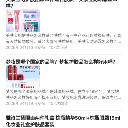
样？
美肤宝的护肤品怎么样适合肤质？有一些产品可以维稳皮肤，可能
有天然植物成分，适合大部分肤质使用。美肤宝防晒霜怎么样？有
的，产品清爽，可以美白提亮。 1.美肤宝的护肤品怎么样适合肤
2026年04月16日发布 | 107次阅读
质？ ...
梦妆是哪个国家的品牌？梦妆护肤品怎么样好用吗？
梦妆是哪个国家的品牌？是韩国的品牌，创立于1991年。梦妆护
肤品怎么样好用吗？挺不错的，梦妆的水乳滋润轻盈，保湿力也比
较好。 1.梦妆是哪个国家的品牌？ 是韩国的品牌，创立于1991
2026年04月19日发布 | 104次阅读
年，在...
雅诗兰黛眼面两件礼盒 棕瓶精华50ml+棕瓶眼霜15ml
化妆品礼盒护肤品套装