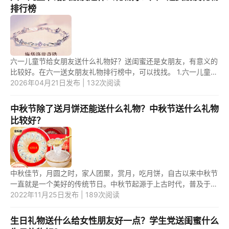
排行榜
六一儿童节给女朋友送什么礼物好？送闺蜜还是女朋友，有意义的
比较好。在六一送女朋友礼物排行榜中，可以找找。 1.六一儿童节
给女朋友送饰品作礼物好 在六一儿童节，送一些适合女朋友年龄
2026年04月21日发布 | 132次阅读
和...
中秋节除了送月饼还能送什么礼物？中秋节送什么礼物
比较好？
中秋佳节，月圆之时，家人团聚，赏月，吃月饼，自古以来中秋节
一直就是一个美好的传统节日。中秋节起源于上古时代，普及于汉
代，定型于唐代。中秋节是秋季时令习俗的综合，其所包含的节俗
2022年11月25日发布 | 189次阅读
因素...
生日礼物送什么给女性朋友好一点？学生党送闺蜜什么