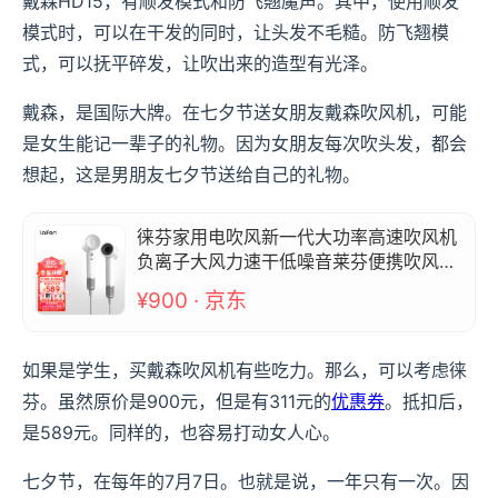
戴森HD15，有顺发模式和防飞翘魔声。其中，使用顺发
模式时，可以在干发的同时，让头发不毛糙。防飞翘模
式，可以抚平碎发，让吹出来的造型有光泽。
戴森，是国际大牌。在七夕节送女朋友戴森吹风机，可能
是女生能记一辈子的礼物。因为女朋友每次吹头发，都会
想起，这是男朋友七夕节送给自己的礼物。
徕芬家用电吹风新一代大功率高速吹风机
负离子大风力速干低噪音莱芬便携吹风筒
LF03简白 七夕情人节礼物 Laifen
¥900 · 京东
如果是学生，买戴森吹风机有些吃力。那么，可以考虑徕
芬。虽然原价是900元，但是有311元的
优惠券
。抵扣后，
是589元。同样的，也容易打动女人心。
七夕节，在每年的7月7日。也就是说，一年只有一次。因