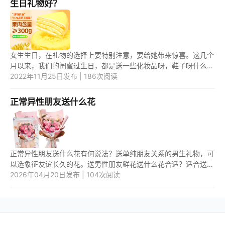
生日礼物好？
女生生日，在礼物的选择上要特别注意，要给她带来惊喜。这几个
月以来，我们的闺蜜过生日，都是送一些化妆品呀，鞋子呀什么
的。可是我有一个男朋友，在我俩谈恋爱期间一直送的是鲜花和首
2022年11月25日发布 | 186次阅读
饰。但...
正常异性朋友送什么花
正常异性朋友送什么花有何说法？送单纯朋友关系的男生礼物，可
以选象征友谊长久的花。送男性朋友鲜花送什么花合适？适合送男
性朋友的花，可以选送单纯朋友关系的男生礼物。 1.正常异性朋友
2026年04月20日发布 | 104次阅读
送...