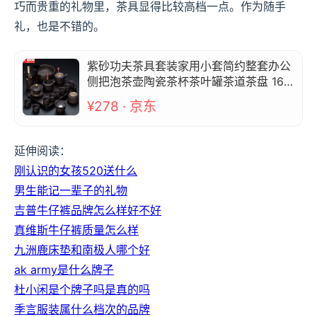
巧而贵重的礼物里，茶具显得比较高档一点。作为随手
礼，也是不错的。
紫砂功夫茶具套装家用小套简约整套办公
侧把泡茶壶陶瓷茶杯茶叶罐茶道茶盘 16头
紫砂(五彩曼达拉)侧把木+长胡琴黑
¥278 · 京东
延伸阅读：
刚认识的女孩520送什么
男生能记一辈子的礼物
吉普牛仔裤品牌怎么样好不好
真维斯牛仔裤质量怎么样
九洲鹿床垫和南极人哪个好
ak army是什么牌子
杜小闲是个牌子吗是真的吗
季言服装属什么档次的品牌