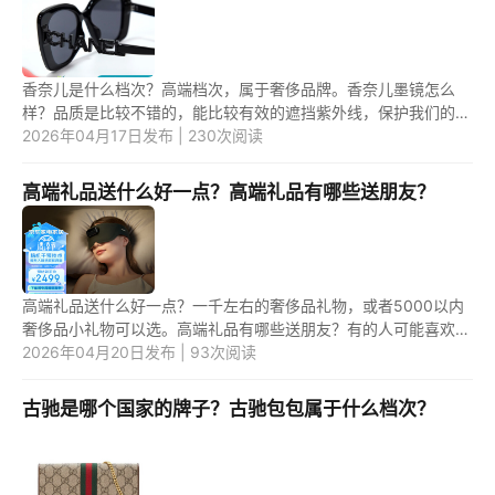
香奈儿是什么档次？高端档次，属于奢侈品牌。香奈儿墨镜怎么
样？品质是比较不错的，能比较有效的遮挡紫外线，保护我们的眼
睛。 1.香奈儿是什么档次？ 香奈儿是法国眼镜品牌，属于高档
2026年04月17日发布 | 230次阅读
次，墨...
高端礼品送什么好一点？高端礼品有哪些送朋友？
高端礼品送什么好一点？一千左右的奢侈品礼物，或者5000以内
奢侈品小礼物可以选。高端礼品有哪些送朋友？有的人可能喜欢广
东特产。 1.BrainCo深海豚 脑机智能安睡仪 头部按摩仪 助睡眠仪
2026年04月20日发布 | 93次阅读
改善...
古驰是哪个国家的牌子？古驰包包属于什么档次？