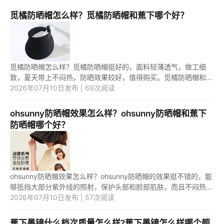
觅橘防晒帽怎么样？觅橘防晒帽和蕉下哪个好？
觅橘防晒帽怎么样？觅橘防晒帽挺好的，面料轻薄透气，做工细
致，夏天带上不闷热，防晒效果较好，值得购买。觅橘防晒帽和蕉
下哪个好？相比较来说，可能蕉下防晒帽好一点，蕉下是专业做防
2026年07月10日发布 | 69次阅读
晒的品...
ohsunny防晒帽效果怎么样？ohsunny防晒帽和蕉下
防晒帽哪个好？
ohsunny防晒帽效果怎么样？ohsunny防晒帽的效果挺不错的，能
够抵挡大部分紫外线的照射，保护头部和脸部肌肤，而且不闷热，
舒适度较高。ohsunny防晒帽和蕉下防晒帽哪个好？ohsunny防晒
2026年07月10日发布 | 57次阅读
帽可能好...
蕉下墨镜什么档次质量怎么样?蕉下墨镜怎么样哪个颜