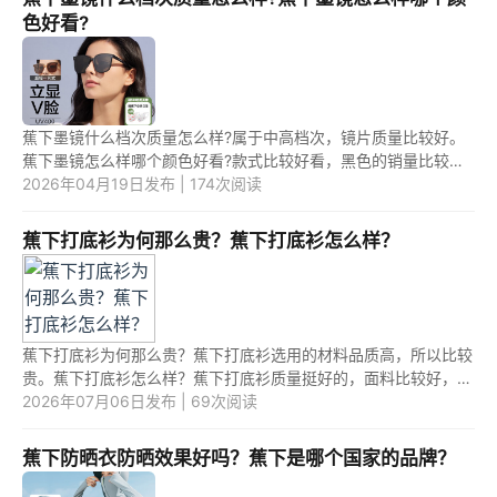
色好看?
蕉下墨镜什么档次质量怎么样?属于中高档次，镜片质量比较好。
蕉下墨镜怎么样哪个颜色好看?款式比较好看，黑色的销量比较
好，其次就是棕色、绿色和蓝色。 1.蕉下墨镜什么档次质量怎么
2026年04月19日发布 | 174次阅读
样? 蕉下...
蕉下打底衫为何那么贵？蕉下打底衫怎么样？
蕉下打底衫为何那么贵？蕉下打底衫选用的材料品质高，所以比较
贵。蕉下打底衫怎么样？蕉下打底衫质量挺好的，面料比较好，走
线细致，有质感，穿着舒适，值得购买。 1.蕉下打底衫为何那么
2026年07月06日发布 | 69次阅读
贵？ ...
蕉下防晒衣防晒效果好吗？蕉下是哪个国家的品牌？