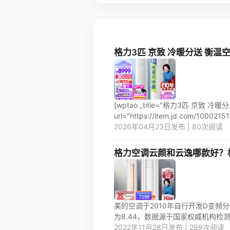
格力3匹 京致 冷暖分送 衡温空间
[wptao _title="格力3匹 京致 冷
url="https://item.jd.com/100021510
2026年04月23日发布 | 80次阅读
格力空调云颜和云逸哪款好？
美的空调于2010年自行开发D变频分
为8.44，数据源于国家权威机构检测
2022年11月28日发布 | 299次阅读