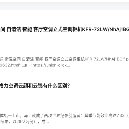
 自清洁 智能 客厅空调立式空调柜机KFR-72LW/NhAj1BG
暖分送 衡温空间 自清洁 智能 客厅空调立式空调柜机KFR-72LW/NhAj1BGj" pri
632.html" _url="https://union-click...
格力空调云颜和云锦有什么区别？
体机一上市，马上就成了两项世界纪录创造者：其季节能效比高达7.33（注
结果，以26型为例），成...