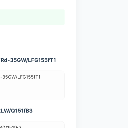
。
-35GW/LFG155fT1
GW/LFG155fT1
W/Q151fB3
Q151fB3