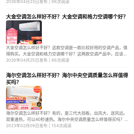
米" price="1199"
2026年04月23日发布 | 96次阅读
url="https://item.jd.com/100043442013.html" _url="https...
大金空调怎么样好不好？大金空调和格力空调哪个好？
大金空调怎么样好不好？这款空调是一款比较好用的空调产品，值
得购买。大金空调和格力空调哪个好？这两款空调产品中，应该是
第二款空调更好用一些。 1.大金空调怎么样好不好？ 大金空调是
2026年04月25日发布 | 66次阅读
一...
海尔空调怎么样好不好？海尔中央空调质量怎么样值得
买吗？
海尔空调怎么样好不好？有的，是三代大挡板，出风大、送风远。
双重速热，可以40秒速热。海尔中央空调质量怎么样值得买吗？
有的，是PKC3倍速热，30秒即热。认可价格及功能，是值得买
2023年02月09日发布 | 154次阅读
的。 1.海...