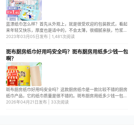
蓝漂纸巾怎么样？首先从外观上，就是很受欢迎的包装款式，看起
来年轻又快乐，厚度也是适中的，不会太薄，很细腻亲肤，竹浆调
制，味道也带有淡淡的清香。蓝漂纸巾是品牌吗？是四川蓝漂公司
2023年03月05日发布 | 1,481次阅读
研发...
斑布厨房纸巾好用吗安全吗？斑布厨房用纸多少钱一包
啊？
斑布厨房纸巾好用吗安全吗？这款厨房纸巾是一款比较不错的厨房
纸巾产品，它的纸巾质量是很不错的。斑布厨房用纸多少钱一包
啊？这款厨房用纸的价格不是很贵，一般一包是10元--20元之
2026年04月21日发布 | 33次阅读
间。 1.斑...