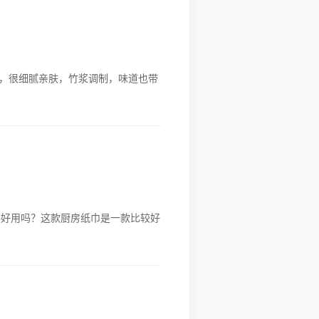
，很细腻亲肤，竹浆调制，味道也带
样好用吗？这款厨房纸巾是一款比较好