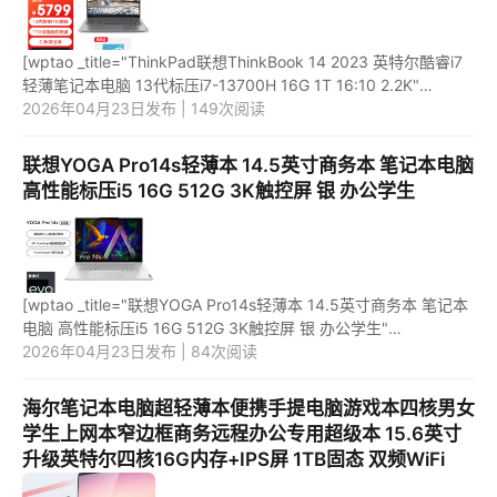
[wptao _title="ThinkPad联想ThinkBook 14 2023 英特尔酷睿i7
轻薄笔记本电脑 13代标压i7-13700H 16G 1T 16:10 2.2K"
price="5799" url="https://item.jd.com/100065164501.html"
2026年04月23日发布 | 149次阅读
_url="https:...
联想YOGA Pro14s轻薄本 14.5英寸商务本 笔记本电脑
高性能标压i5 16G 512G 3K触控屏 银 办公学生
[wptao _title="联想YOGA Pro14s轻薄本 14.5英寸商务本 笔记本
电脑 高性能标压i5 16G 512G 3K触控屏 银 办公学生"
price="7099" url="https://item.jd.com/100039924886.html"
2026年04月23日发布 | 84次阅读
_url="https://u...
海尔笔记本电脑超轻薄本便携手提电脑游戏本四核男女
学生上网本窄边框商务远程办公专用超级本 15.6英寸
升级英特尔四核16G内存+IPS屏 1TB固态 双频WiFi