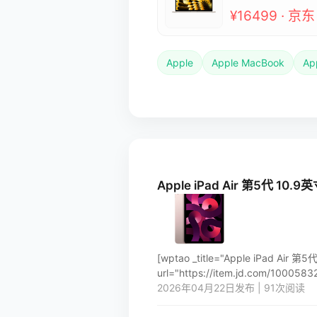
¥16499 · 京东
Apple
Apple MacBook
Ap
Apple iPad Air 第5代 1
[wptao _title="Apple iPad A
url="https://item.jd.com/10005832
2026年04月22日发布 | 91次阅读