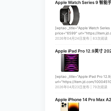
Apple Watch Serie
[wptao _title="Apple Wa
price="6599" url="https://item.jd
2026年04月24日发布 | 83次阅读
Apple iPad Pro 12.9
[wptao _title="Apple iPad
url="https://item.jd.com/100045109
2026年04月23日发布 | 79次阅读
Apple iPhone 14 Pro 