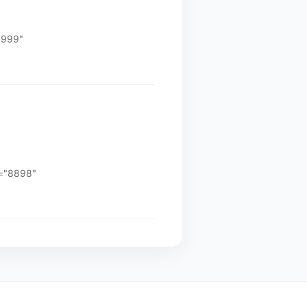
8999"
="8898"