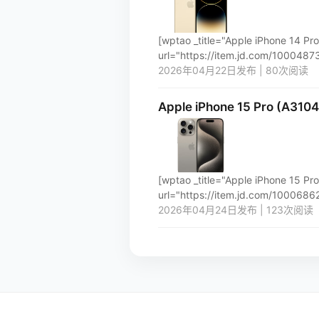
[wptao _title="Apple iPhone
url="https://item.jd.com/100048736
2026年04月22日发布 | 80次阅读
Apple iPhone 15 Pro
[wptao _title="Apple iPhon
url="https://item.jd.com/1000686229
2026年04月24日发布 | 123次阅读